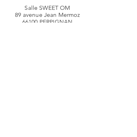
Salle SWEET OM
89 avenue Jean Mermoz
66100 PERPIGNAN
MERCI A TOUS ;
de MERVEILLEUX MOMENTS