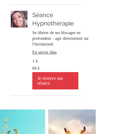
Séance
Hypnothérapie
Se libérer de ses blocages en
profondeur - agir directement sur
l'inconscient
En savoir plus
1 h
69
69 €
euros
Je reserve ma
séance