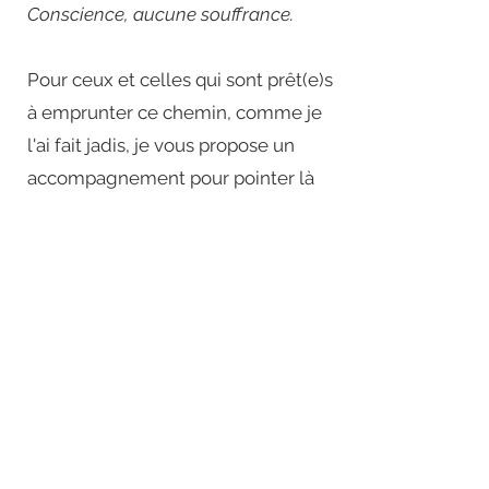
Conscience,
aucune souffrance.
Pour ceux et celles qui sont prêt(e)s
à emprunter ce chemin, comme je
l'ai fait jadis, je vous propose un
accompagnement pour pointer là
où c'est faux, croyances, rêve et là
où c'est vrai, évidence, éternelle et
infini..
Tout le monde sans exception peut
ouvrir sa conscience, nul besoin de
prérequis, uniquement un désir
profond de connaissance, une soif
de vérité dans ce monde d'illusion.