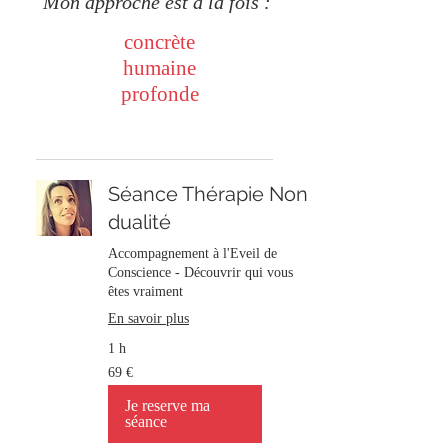
Mon approche est à la fois :
concrète
humaine
profonde
Séance Thérapie Non
dualité
Accompagnement à l'Eveil de
Conscience - Découvrir qui vous
êtes vraiment
En savoir plus
1 h
69
69 €
euros
Je reserve ma
séance