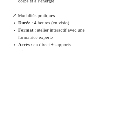
corps et à l’énergie
📌 Modalités pratiques
Durée
: 4 heures (en visio)
Format
: atelier interactif avec une
formatrice experte
Accès
: en direct + supports
pédagogiques
Tarif
:
320 €
🌱 Pourquoi choisir Acupenta chez
Reliance ?
Parce que Reliance propose des
formations :
humaines, structurées et profondes
respectueuses de l’éthique et du
rythme de chacun
alliant transmission, pratique et
conscience