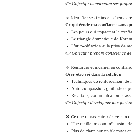
👉
Objectif : comprendre ses propr
🔹 Identifier ses freins et schémas r
Ce qui érode ma confiance sans q
Les peurs qui impactent la confi
Le triangle dramatique de Karp
L’auto-réflexion et la prise de re
👉
Objectif : prendre conscience de
🔹 Renforcer et incarner sa confian
Oser être soi dans la relation
Techniques de renforcement de l
Auto-compassion, gratitude et po
Relations, communication et asse
👉
Objectif : développer une posture
🛠️ Ce que tu vas retirer de ce parco
Une meilleure compréhension d
Plus de clarté sur tes blocages et