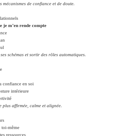
es mécanismes de confiance et de doute.
elationnels
ue je m’en rende compte
ance
man
cul
 ses schémas et sortir des rôles automatiques.
ce
a confiance en soi
sture intérieure
rtivité
 plus affirmée, calme et alignée.
urs
e toi-même
 tes ressources