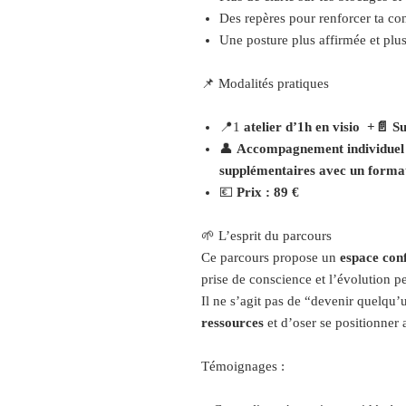
Des repères pour renforcer ta co
Une posture plus affirmée et plus
📌 Modalités pratiques
📍1
atelier d’1h en visio +📄 S
👤
Accompagnement individuel o
supplémentaires avec un forma
💶
Prix : 89 €
🌱 L’esprit du parcours
Ce parcours propose un
espace conf
prise de conscience et l’évolution p
Il ne s’agit pas de “devenir quelqu’
ressources
et d’oser se positionner 
Témoignages :