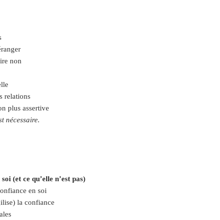
s
éranger
dire non
lle
s relations
n plus assertive
t nécessaire.
oi (et ce qu’elle n’est pas)
confiance en soi
lise) la confiance
ales