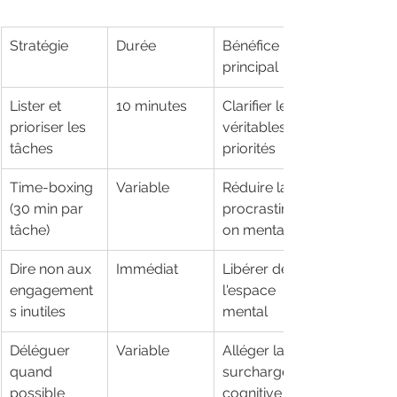
Stratégie
Durée
Bénéfice 
principal
Lister et 
10 minutes
Clarifier les 
prioriser les 
véritables 
tâches
priorités
Time-boxing 
Variable
Réduire la 
(30 min par 
procrastinati
tâche)
on mentale
Dire non aux 
Immédiat
Libérer de 
engagement
l'espace 
s inutiles
mental
Déléguer 
Variable
Alléger la 
quand 
surcharge 
possible
cognitive