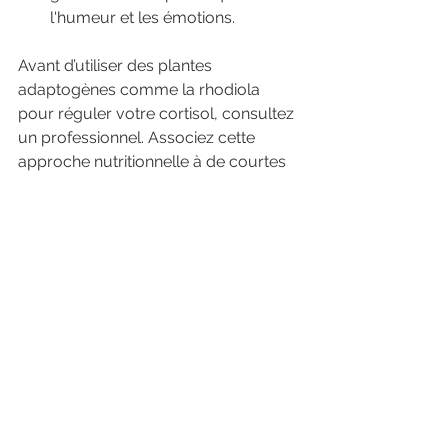
l'humeur et les émotions.
Avant d’utiliser des plantes 
adaptogènes comme la rhodiola 
pour réguler votre cortisol, consultez 
un professionnel. Associez cette 
approche nutritionnelle à de courtes 
séances de 
méditation
 ou de 
sophrologie le soir pour renforcer 
votre détachement face aux pensées 
envahissantes avant la nuit.
Le mouvement physique 
comme antidote à la 
surpensée
Pratiquer une 
activité physique
régulière constitue un remède 